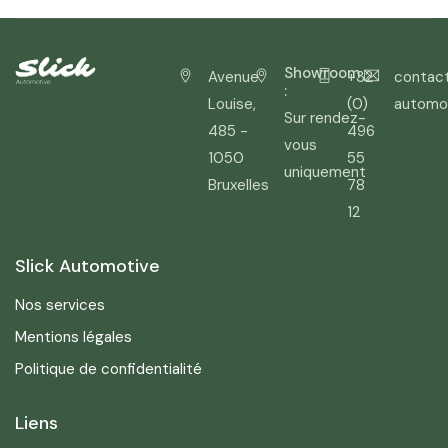
Showroom
Avenue
+32
contac
:
Louise,
(0)
automo
Sur rendez-
485 -
496
vous
1050
55
uniquement
Bruxelles
78
12
Slick Automotive
Nos services
Mentions légales
Politique de confidentialité
Liens